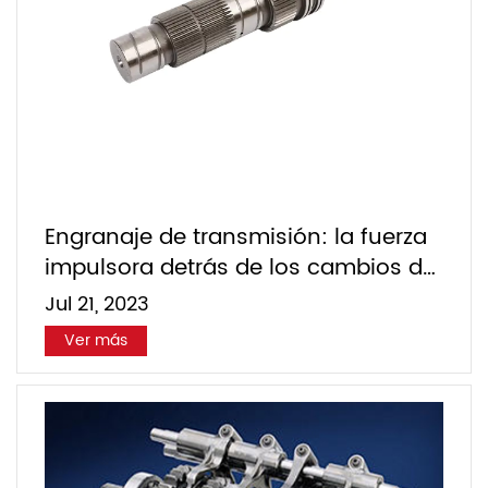
Engranaje de transmisión: la fuerza
impulsora detrás de los cambios de
engranaje suaves
Jul 21, 2023
Ver más